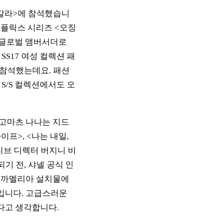
멧갈라>에 참석했습니
넷플릭스 시리즈 <오징
의 글로벌 앰버서더로
S17 여성 컬렉션 패
로 참석했는데요. 패션
S/S 컬렉션에서도 오
 고마츠 나나는 지드
프>, <나는 내일,
티브 디렉터 버지니 비
되기 전, 샤넬 공식 인
는 까멜리아 설치물에
입니다. 고급스러운
다고 생각합니다.