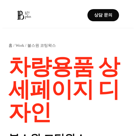
상담 문의
홈
/
Work
/
불스원 코팅왁스
차량용품 상
세페이지 디
자인