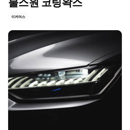
불스원 코팅왁스
이커머스