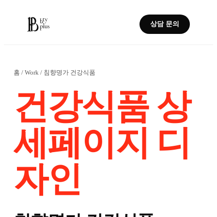
상담 문의
홈
/
Work
/
침향명가 건강식품
건강식품 상
세페이지 디
자인