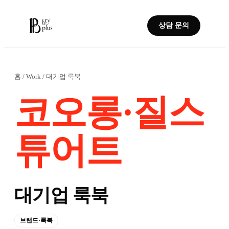
상담 문의
홈
/
Work
/
대기업 룩북
코오롱·질스
튜어트
대기업 룩북
브랜드·룩북