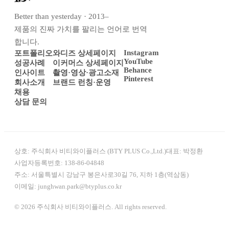
Better than yesterday · 2013–
제품의 진짜 가치를 팔리는 언어로 번역
합니다.
Instagram
포트폴리오
와디즈 상세페이지
YouTube
성공사례
이커머스 상세페이지
Behance
인사이트
촬영·영상·광고소재
Pinterest
회사소개
브랜드 런칭·운영
채용
상담 문의
상호:
주식회사 비티와이플러스 (BTY PLUS Co.,Ltd.)
대표:
박정환
사업자등록번호:
138-86-04848
주소:
서울특별시 강남구 봉은사로30길 76, 지하 1층(역삼동)
이메일:
junghwan.park@btyplus.co.kr
© 2026 주식회사 비티와이플러스. All rights reserved.