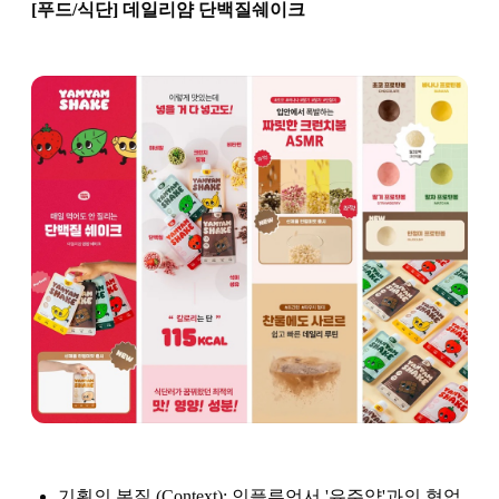
[푸드/식단] 데일리얌 단백질쉐이크
기획의 본질 (Context): 인플루언서 '유주얌'과의 협업