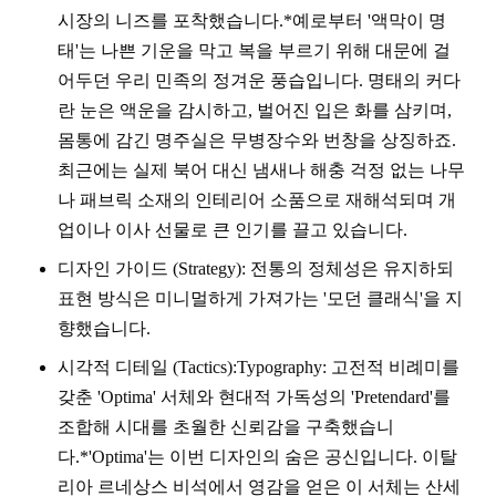
시장의 니즈를 포착했습니다.*예로부터 '액막이 명
태'는 나쁜 기운을 막고 복을 부르기 위해 대문에 걸
어두던 우리 민족의 정겨운 풍습입니다. 명태의 커다
란 눈은 액운을 감시하고, 벌어진 입은 화를 삼키며,
몸통에 감긴 명주실은 무병장수와 번창을 상징하죠.
최근에는 실제 북어 대신 냄새나 해충 걱정 없는 나무
나 패브릭 소재의 인테리어 소품으로 재해석되며 개
업이나 이사 선물로 큰 인기를 끌고 있습니다.
디자인 가이드 (Strategy): 전통의 정체성은 유지하되
표현 방식은 미니멀하게 가져가는 '모던 클래식'을 지
향했습니다.
시각적 디테일 (Tactics):Typography: 고전적 비례미를
갖춘 'Optima' 서체와 현대적 가독성의 'Pretendard'를
조합해 시대를 초월한 신뢰감을 구축했습니
다.*'Optima'는 이번 디자인의 숨은 공신입니다. 이탈
리아 르네상스 비석에서 영감을 얻은 이 서체는 산세